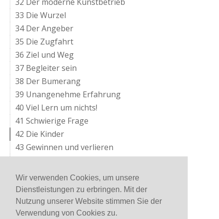
32 Der moderne Kunstbetrieb
33 Die Wurzel
34 Der Angeber
35 Die Zugfahrt
36 Ziel und Weg
37 Begleiter sein
38 Der Bumerang
39 Unangenehme Erfahrung
40 Viel Lern um nichts!
41 Schwierige Frage
42 Die Kinder
43 Gewinnen und verlieren
44 Vom Wesen
45 Nachbarschaft
Wir verwenden Cookies, um unsere
46 Auf den Grund sehen
Dienstleistungen zu erbringen. Mit der
47 Die Qualität
Nutzung unserer Website stimmen Sie der
48 Ankommen
Verwendung von Cookies zu.