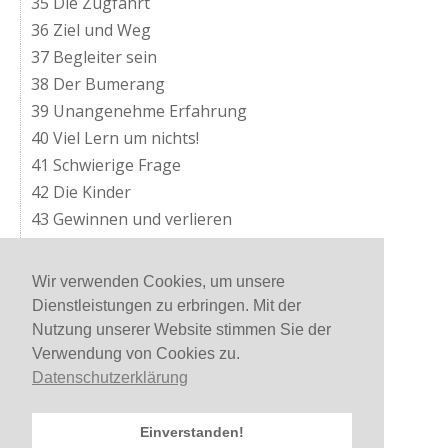
35 Die Zugfahrt
36 Ziel und Weg
37 Begleiter sein
38 Der Bumerang
39 Unangenehme Erfahrung
40 Viel Lern um nichts!
41 Schwierige Frage
42 Die Kinder
43 Gewinnen und verlieren
44 Vom Wesen
45 Nachbarschaft
Wir verwenden Cookies, um unsere
46 Auf den Grund sehen
Dienstleistungen zu erbringen. Mit der
47 Die Qualität
Nutzung unserer Website stimmen Sie der
48 Ankommen
Verwendung von Cookies zu.
Datenschutzerklärung
49 In den Bergen
50 Kunst, Liebe, Weisheit
51 Kein Wegweiser
Einverstanden!